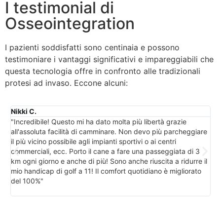
I testimonial di
Osseointegration
I pazienti soddisfatti sono centinaia e possono
testimoniare i vantaggi significativi e impareggiabili che
questa tecnologia offre in confronto alle tradizionali
protesi ad invaso. Eccone alcuni:
Nikki C.
Ka
"Incredibile! Questo mi ha dato molta più libertà grazie
"P
all'assoluta facilità di camminare. Non devo più parcheggiare
ha
il più vicino possibile agli impianti sportivi o ai centri
l'
commerciali, ecc. Porto il cane a fare una passeggiata di 3
Era
km ogni giorno e anche di più! Sono anche riuscita a ridurre il
ma
mio handicap di golf a 11! Il comfort quotidiano è migliorato
pe
del 100%"
no